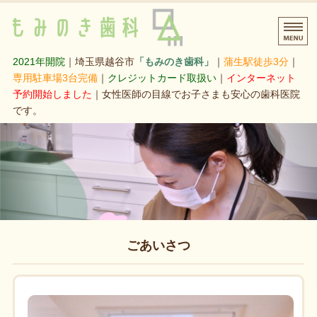
越谷市蒲生寿町 もみの
2021年開院
｜埼玉県越谷市
「もみのき歯科」
｜
蒲生駅徒歩3分
｜
専用駐車場3台完備
｜
クレジットカード取扱い
｜
インターネット
予約開始しました
｜女性医師の目線でお子さまも安心の歯科医院
です。
HOME
診療科目
ごあいさつ
アクセス・医院概要
ごあいさつ
ネット予約